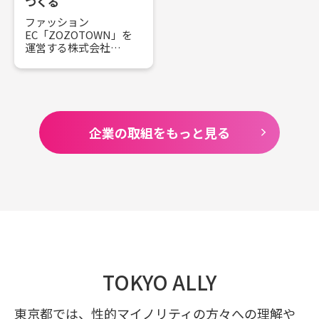
つくる
な取り組みと今後の展
ルのLGBTQ+に関する具
ファッション
望について詳しく伺い
体的な取り組みや今後
EC「ZOZOTOWN」を
ました。
の展望についてお話を
運営する株式会社
伺いました。
ZOZO（以下ZOZO）は
（※）2015年11月ライ
「世界中をカッコよ
フネット生命調べ
く、世界中に笑顔
を。」を企業理念とし
て、すべての人が自分ら
しく笑顔で生きられる
企業の取組をもっと見る
職場や地域の実現をか
かげてDE＆Iの推進をし
ています。それぞれの個
性や多様性を尊重し、
若い世代や社会に向け
て発信する取り組みに
ついて伺いました。
TOKYO ALLY
東京都では、性的マイノリティの方々への理解や