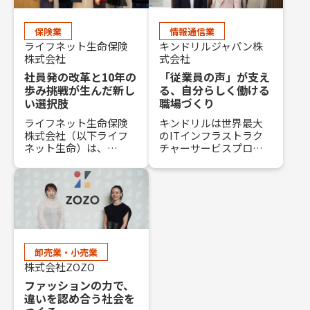
保険業
情報通信業
ライフネット生命保険
キンドリルジャパン株
株式会社
式会社
社員発の改革と10年の
「従業員の声」が支え
歩み
――挑戦が生んだ新し
る、
自分らしく働ける
い選択肢
職場づくり
ライフネット生命保険
キンドリルは世界最大
株式会社（以下ライフ
のITインフラストラク
ネット生命）は、
チャーサービスプロバ
LGBTQ+への理解と支援
イダーです。LGBTQ+に
を積極的に進めていま
関する取り組みでは、
す。2015年に、業界に
社内コミュニティ
先駆けて（※）同性パ
Kyndryl Inclusion
ートナーを死亡保険金
Networks（KINs）を
の受取人に指定できる
積極的に推進していま
制度を導入しました。
す。キンドリルは、
また、企業のLGBTQ+施
2025年には一般社団法
卸売業・小売業
策を評価する「PRIDE
人work with Prideによ
株式会社ZOZO
指標」では10年連続で
るPRIDE指標において2
ファッションの力で、
ゴールドを獲得してい
年連続レインボー認定
違いを認め合う社会を
ます。本記事では、ライ
を取得しました。今回
フネット生命の具体的
の記事では、キンドリ