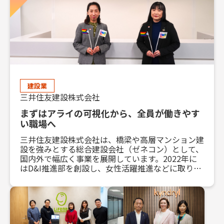
建設業
三井住友建設株式会社
まずはアライの可視化から、
全員が働きやす
い職場へ
三井住友建設株式会社は、橋梁や高層マンション建
設を強みとする総合建設会社（ゼネコン）として、
国内外で幅広く事業を展開しています。2022年に
はD&I推進部を創設し、女性活躍推進などに取り組
んできました。2024年度からLGBTQ+に関する取
り組みを開始し、PRIDE指標ゴールドを2年連続取
得。積極的に制度の整備や社内の理解促進を進めて
います。どのような施策をおこなっているのかお話
を伺いました。